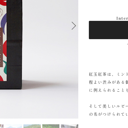
Inte
Next
紅玉紅茶は、ミン
程よい渋みがある
に例えられること
そして美しいルビ
の名がつけられて