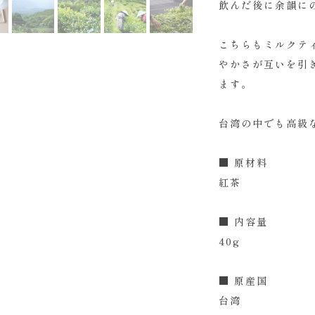
飲んだ後に余韻に
こちらもミルクテ
やかさが互いを引
ます。
台湾の中でも高級
■ 原材料
紅茶
■ 内容量
40g
■ 原産国
台湾